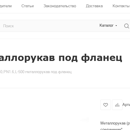
дители
Статьи
Законодательство
Доставка
Контакты
Каталог
таллорукав под фланец
0,PN1.6,L-500 металлорукав под фланец
Арт
Металлорукав (р
соединение"