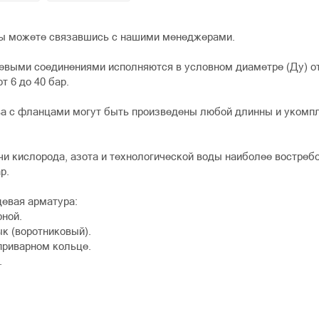
ы можете связавшись с нашими менеджерами.
выми соединениями исполняются в условном диаметре (Ду) от 
т 6 до 40 бар.
ва с фланцами могут быть произведены любой длинны и укомп
чи кислорода, азота и технологической воды наиболее востребо
р.
евая арматура:
рной.
к (воротниковый).
приварном кольце.
.