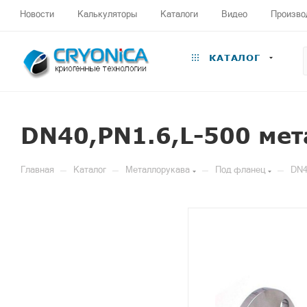
Новости
Калькуляторы
Каталоги
Видео
Произво
КАТАЛОГ
DN40,PN1.6,L-500 ме
—
—
—
—
Главная
Каталог
Металлорукава
Под фланец
DN4