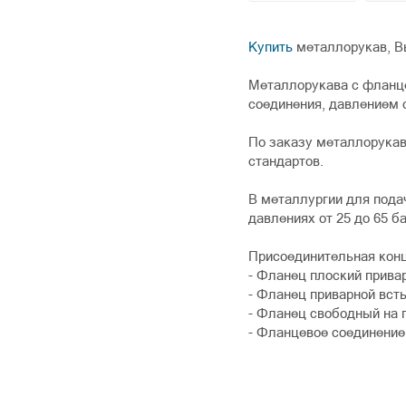
Купить
металлорукав, В
Металлорукава с фланце
соединения, давлением о
По заказу металлорука
стандартов.
В металлургии для пода
давлениях от 25 до 65 ба
Присоединительная конц
- Фланец плоский прива
- Фланец приварной всты
- Фланец свободный на 
- Фланцевое соединение