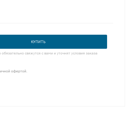
КУПИТЬ
обязательно свяжутся с вами и уточнят условия заказа
личной офертой.