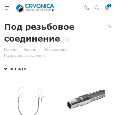
0
Под резьбовое
соединение
3
—
—
—
Главная
Каталог
Металлорукава
Под резьбовое соединение
ФИЛЬТР