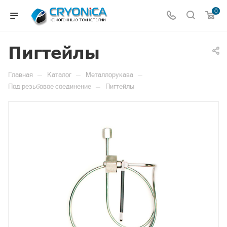
0
Пигтейлы
—
—
—
Главная
Каталог
Металлорукава
—
Под резьбовое соединение
Пигтейлы