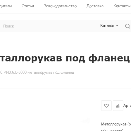
дители
Статьи
Законодательство
Доставка
Контакты
Каталог
еталлорукав под фланец
0,PN0.6,L-3000 металлорукав под фланец
Арт
Металлорукав (р
соединение"