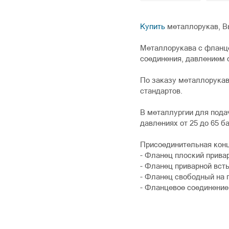
Купить
металлорукав, В
Металлорукава с фланце
соединения, давлением о
По заказу металлорука
стандартов.
В металлургии для пода
давлениях от 25 до 65 ба
Присоединительная конц
- Фланец плоский прива
- Фланец приварной всты
- Фланец свободный на 
- Фланцевое соединение