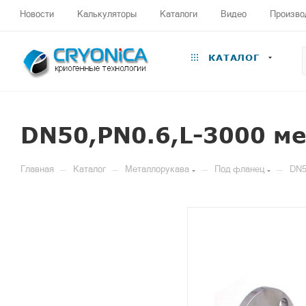
Новости
Калькуляторы
Каталоги
Видео
Произво
КАТАЛОГ
DN50,PN0.6,L-3000 м
—
—
—
—
Главная
Каталог
Металлорукава
Под фланец
DN5