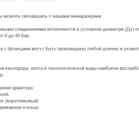
ы можете связавшись с нашими менеджерами.
выми соединениями исполняются в условном диаметре (Ду) от 
т 6 до 40 бар.
ва с фланцами могут быть произведены любой длинны и укомп
чи кислорода, азота и технологической воды наиболее востребо
р.
евая арматура:
рной.
к (воротниковый).
приварном кольце.
.