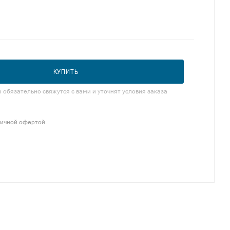
КУПИТЬ
обязательно свяжутся с вами и уточнят условия заказа
личной офертой.