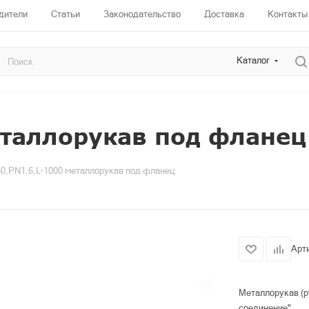
дители
Статьи
Законодательство
Доставка
Контакты
Каталог
еталлорукав под фланец
0,PN1.6,L-1000 металлорукав под фланец
Арт
Металлорукав (р
соединение"