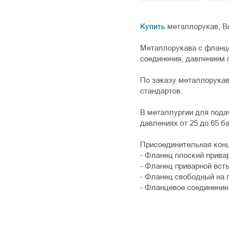
Купить
металлорукав, В
Металлорукава с фланце
соединения, давлением о
По заказу металлорука
стандартов.
В металлургии для пода
давлениях от 25 до 65 ба
Присоединительная конц
- Фланец плоский прива
- Фланец приварной всты
- Фланец свободный на 
- Фланцевое соединение