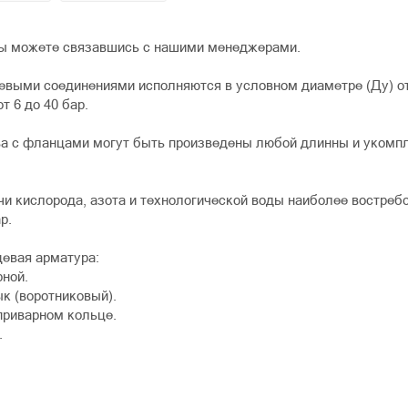
ы можете связавшись с нашими менеджерами.
выми соединениями исполняются в условном диаметре (Ду) от 
т 6 до 40 бар.
ва с фланцами могут быть произведены любой длинны и укомп
чи кислорода, азота и технологической воды наиболее востребо
р.
евая арматура:
рной.
к (воротниковый).
приварном кольце.
.