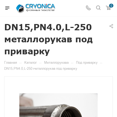
0
DN15,PN4.0,L-250
металлорукав под
приварку
—
—
—
—
Главная
Каталог
Металлорукава
Под приварку
DN15,PN4.0,L-250 металлорукав под приварку