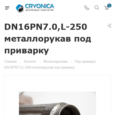
0
DN16PN7.0,L-250
металлорукав под
приварку
—
—
—
—
Главная
Каталог
Металлорукава
Под приварку
DN16PN7.0,L-250 металлорукав под приварку