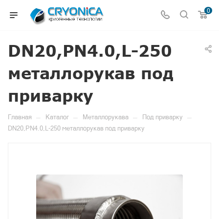
0
DN20,PN4.0,L-250
металлорукав под
приварку
—
—
—
—
Главная
Каталог
Металлорукава
Под приварку
DN20,PN4.0,L-250 металлорукав под приварку