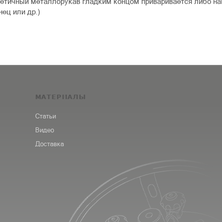
етичный металлорукав гладким концом приваривается либо на
ец или др.)
МАТЕРИАЛЫ
Статьи
Видео
Доставка