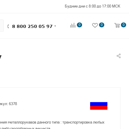
Будние дни с 8:00 до 17:00 МСК
0
0
0
8 800 250 05 97
у
икул:
6378
ния металлорукавов данного типа : транспортировка любых
 либо газообразных веществ.