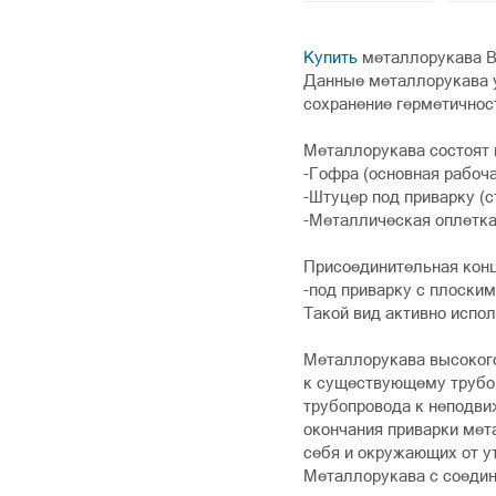
Купить
металлорукава В
Данные металлорукава у
сохранение герметичнос
Металлорукава состоят 
-Гофра (основная рабоч
-Штуцер под приварку (
-Металлическая оплетк
Присоединительная конц
-под приварку с плоски
Такой вид активно испо
Металлорукава высокого
к существующему трубоп
трубопровода к неподви
окончания приварки мет
себя и окружающих от у
Металлорукава с соедин