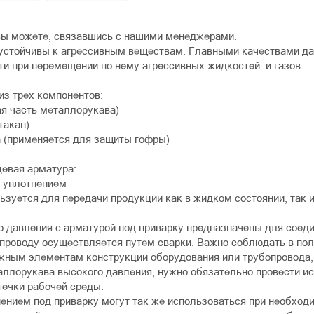
ы можете, связавшись с нашими менеджерами.
стойчивы к агрессивным веществам. Главными качествами данн
ти при перемещении по нему агрессивных жидкостей и газов.
из трех компонентов:
ая часть металлорукава)
стакан)
а (применяется для защиты гофры)
евая арматура:
м уплотнением
льзуется для передачи продукции как в жидком состоянии, так 
 давления с арматурой под приварку предназначены для соед
роводу осуществляется путем сварки. Важно соблюдать в полн
жным элементам конструкции оборудования или трубопровода,
аллорукава высокого давления, нужно обязательно провести ис
течки рабочей среды.
ением под приварку могут так же использоваться при необходи