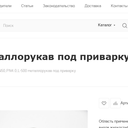
дители
Статьи
Законодательство
Доставка
Контакты
Каталог
аллорукав под приварк
50,PN4.0,L-500 металлорукав под приварку
Арт
Область примене
видов жидкостей