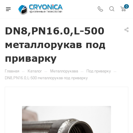
0
DN8,PN16.0,L-500
металлорукав под
приварку
—
—
—
—
Главная
Каталог
Металлорукава
Под приварку
DN8,PN16.0,L-500 металлорукав под приварку