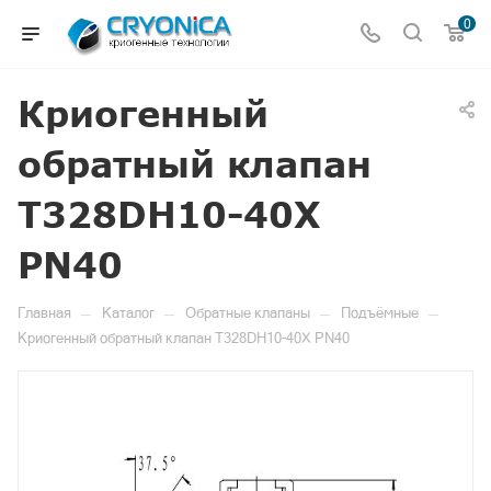
0
Криогенный
обратный клапан
T328DH10-40X
PN40
—
—
—
—
Главная
Каталог
Обратные клапаны
Подъёмные
Криогенный обратный клапан T328DH10-40X PN40