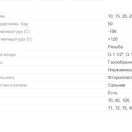
 мм
10, 15, 20, 2
давление, бар
50
мпература (С)
-196
емпература (С)
+120
Резьба
а входе
G 1 1/2", G 1
ды
Газообразн
Нержавеющ
альника
Фторопласт
ства клапана
Сальник
Есть
70, 85, 100,
71, 72, 75, 9