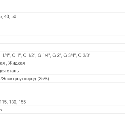
5, 40, 50
 1/4", G 1", G 1/2", G 1/4", G 2", G 3/4", G 3/8"
ая , Жидкая
ая сталь
/Электроуглерод (25%)
 115, 130, 155
5