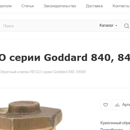
дители
Статьи
Законодательство
Доставка
Контакты
Каталог
O серии Goddard 840, 8
Обратный клапан REGO серии Goddard 840, 846M
Арт
Криогенный обра
Подробности