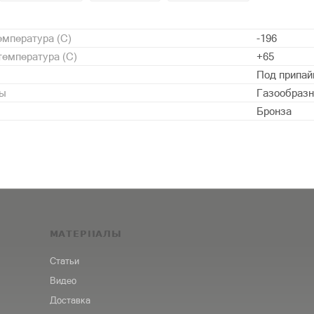
мпература (С)
-196
емпература (С)
+65
Под припай
ды
Газообразн
Бронза
МАТЕРИАЛЫ
Статьи
Видео
Доставка