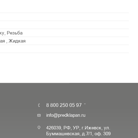
ку, Резьба
ая , Жидкая
8 800 250 05 97
info@predklapan.ru
426039, РФ, УР, г.Ижевск, ул.
Буммашевская, д.7/1, оф. 309