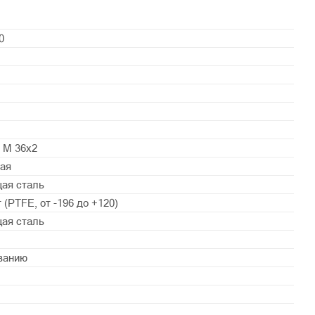
0
, М 36x2
ая
ая сталь
(PTFE, от -196 до +120)
ая сталь
ванию