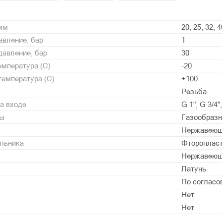
 мм
20, 25, 32, 4
вление, бар
1
давление, бар
30
мпература (С)
-20
емпература (С)
+100
Резьба
а входе
G 1", G 3/4"
ды
Газообразн
Нержавеющ
альника
Фторопласт 
Нержавеющ
Латунь
По согласо
Нет
Нет