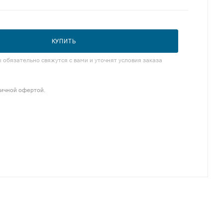
КУПИТЬ
обязательно свяжутся с вами и уточнят условия заказа
личной офертой.