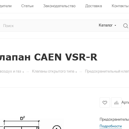
дители
Статьи
Законодательство
Доставка
Контакты
Каталог
лапан CAEN VSR-R
—
—
воздух и газ
Клапаны открытого типа
Предохранительный кла
Арт
Предохранитель
Подробности