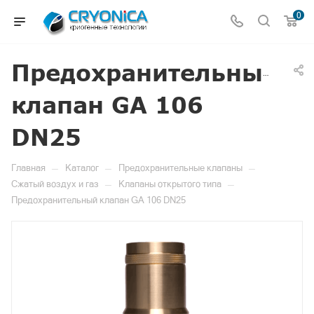
0
Предохранительный
клапан GA 106
DN25
—
—
—
Главная
Каталог
Предохранительные клапаны
—
—
Сжатый воздух и газ
Клапаны открытого типа
Предохранительный клапан GA 106 DN25