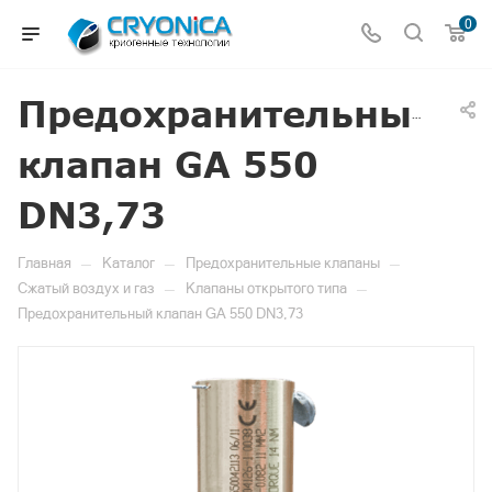
0
Предохранительный
клапан GA 550
DN3,73
—
—
—
Главная
Каталог
Предохранительные клапаны
—
—
Сжатый воздух и газ
Клапаны открытого типа
Предохранительный клапан GA 550 DN3,73