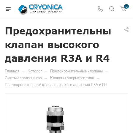
0
Предохранительный
клапан высокого
давления R3А и R4
—
—
—
Главная
Каталог
Предохранительные клапаны
—
—
Сжатый воздух и газ
Клапаны закрытого типа
Предохранительный клапан высокого давления R3А и R4