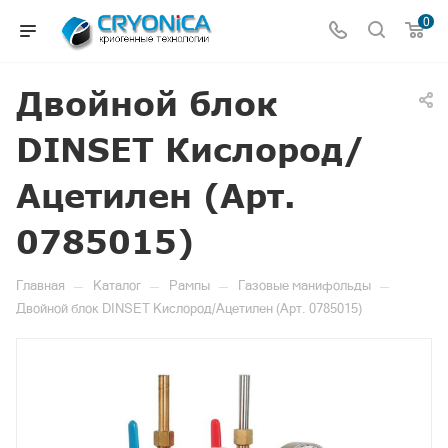
0
Двойной блок
DINSET Кислород/
Ацетилен (Арт.
0785015)
—
—
—
—
Главная
Каталог
Рампы
Газовые манифольды
Двойной блок DINSET Кислород/Ацетилен (Арт. 0785015)