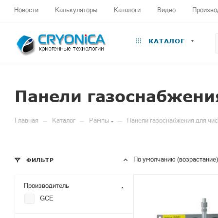
Новости
Калькуляторы
Каталоги
Видео
Произво
КАТАЛОГ
Панели газоснабжения
—
—
—
Главная
Каталог
Рампы
Панели газоснабжения для чис
По умолчанию (возрастание)
ФИЛЬТР
Производитель
GCE