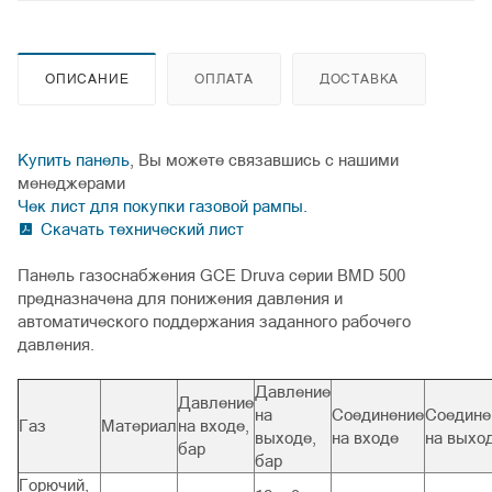
ОПИСАНИЕ
ОПЛАТА
ДОСТАВКА
Купить панель
, Вы можете связавшись с нашими
менеджерами
Чек лист для покупки газовой рампы.
Скачать технический лист
Панель газоснабжения GCE Druva серии BMD 500
предназначена для понижения давления и
автоматического поддержания заданного рабочего
давления.
Давление
Давление
на
Соединение
Соедине
Газ
Материал
на входе,
выходе,
на входе
на выхо
бар
бар
Горючий,