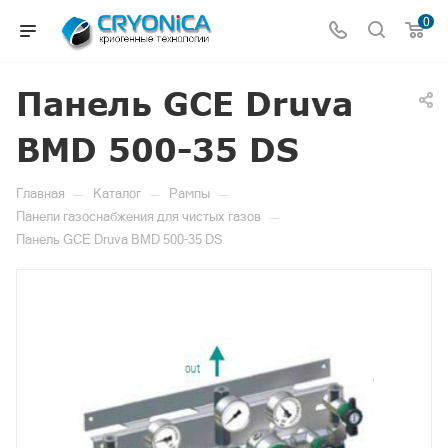
0
Панель GCE Druva
BMD 500-35 DS
—
—
—
Главная
Каталог
Рампы
—
Панели газоснабжения для чистых газов
Панель GCE Druva BMD 500-35 DS