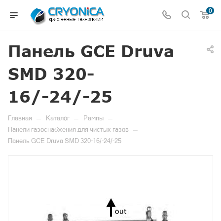
0
Панель GCE Druva
SMD 320-
16/-24/-25
—
—
—
Главная
Каталог
Рампы
—
Панели газоснабжения для чистых газов
Панель GCE Druva SMD 320-16/-24/-25