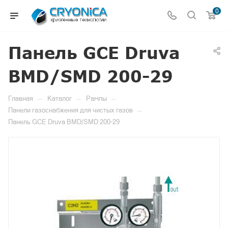
0
Панель GCE Druva
BMD/SMD 200-29
—
—
—
Главная
Каталог
Рампы
—
Панели газоснабжения для чистых газов
Панель GCE Druva BMD/SMD 200-29