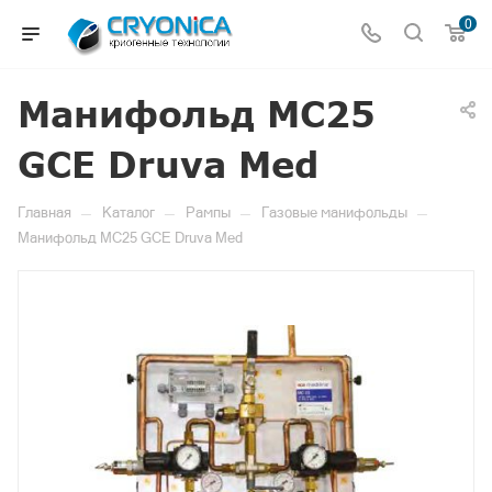
0
Манифольд MC25
GCE Druva Med
—
—
—
—
Главная
Каталог
Рампы
Газовые манифольды
Манифольд MC25 GCE Druva Med