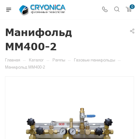
0
Манифольд
MM400-2
—
—
—
—
Главная
Каталог
Рампы
Газовые манифольды
Манифольд MM400-2