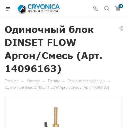
0
Одиночный блок
DINSET FLOW
Аргон/Смесь (Арт.
14096163)
—
—
—
—
Главная
Каталог
Рампы
Газовые манифольды
Одиночный блок DINSET FLOW Аргон/Смесь (Арт. 14096163)