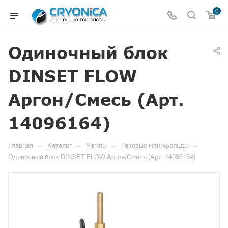
0
Одиночный блок
DINSET FLOW
Аргон/Смесь (Арт.
14096164)
—
—
—
—
Главная
Каталог
Рампы
Газовые манифольды
Одиночный блок DINSET FLOW Аргон/Смесь (Арт. 14096164)