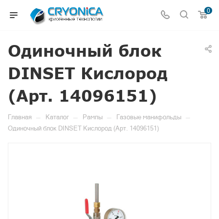
0
Одиночный блок
DINSET Кислород
(Арт. 14096151)
—
—
—
—
Главная
Каталог
Рампы
Газовые манифольды
Одиночный блок DINSET Кислород (Арт. 14096151)