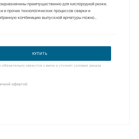
редназначены преимущественно для кислородной резки,
ки и прочих технологических процессов сварки и
ыбранную комбинацию выпускной арматуры можно
ля обеспечения газоснабжения в любых промышленных
 процессах.
КУПИТЬ
обязательно свяжутся с вами и уточнят условия заказа
личной офертой.