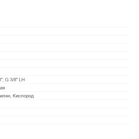
8", G 3/8" LH
ая
тилен, Кислород