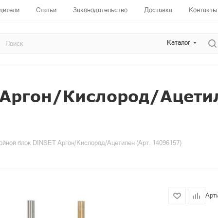
дители
Статьи
Законодательство
Доставка
Контакты
Каталог
 Аргон/Кислород/Ацетил
ойной блок DINSET Аргон/Кислород/Ацетилен (Арт. 14096157)
Арт