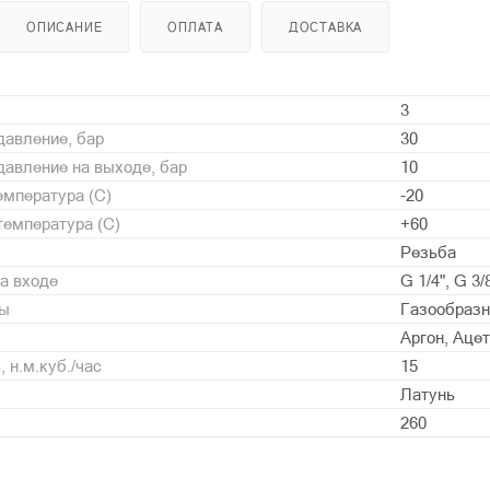
ОПИСАНИЕ
ОПЛАТА
ДОСТАВКА
3
давление, бар
30
авление на выходе, бар
10
мпература (С)
-20
емпература (С)
+60
Резьба
а входе
G 1/4", G 3/
ды
Газообразн
Аргон, Аце
 н.м.куб./час
15
Латунь
260