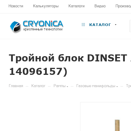
Новости
Калькуляторы
Каталоги
Видео
Произво
КАТАЛОГ
Тройной блок DINSET
14096157)
—
—
—
—
Главная
Каталог
Рампы
Газовые манифольды
Тр