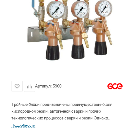
Артикул:
5960
Тройные блоки предназначены преимущественно для
кислородной резки, автогенной сварки и прочих
технологических процессов сварки и резки.Однако
выбранную комбинацию выпускной арматуры можно
Подробности
использовать для обеспечения газоснабжения в любых
промышленных технологических процессах.