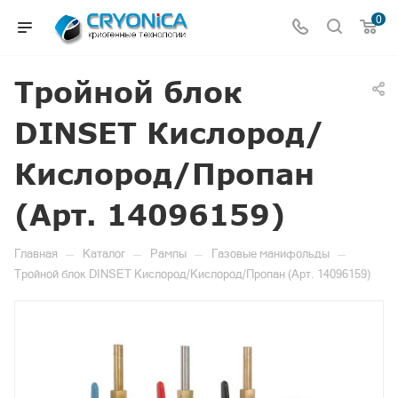
0
Тройной блок
DINSET Кислород/
Кислород/Пропан
(Арт. 14096159)
—
—
—
—
Главная
Каталог
Рампы
Газовые манифольды
Тройной блок DINSET Кислород/Кислород/Пропан (Арт. 14096159)