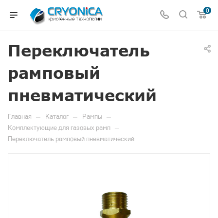
0
Переключатель
рамповый
пневматический
—
—
—
Главная
Каталог
Рампы
—
Комплектующие для газовых рамп
Переключатель рамповый пневматический