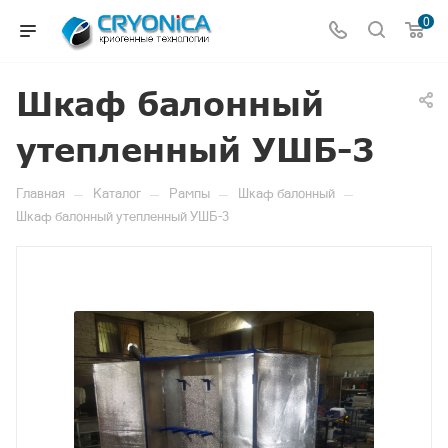
0
Шкаф балонный
утепленный УШБ-3
—
—
—
—
Главная
Каталог
Рампы
Шкаф балонный
Шкаф балонный утепленный УШБ-3