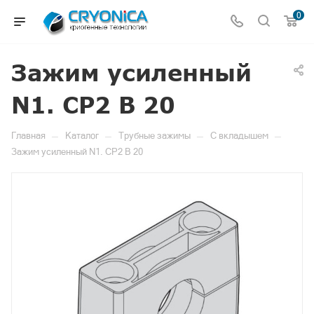
0
Зажим усиленный
N1. CP2 B 20
—
—
—
—
Главная
Каталог
Трубные зажимы
C вкладышем
Зажим усиленный N1. CP2 B 20