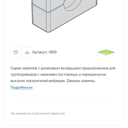
Артикул:
4809
Серия зажимов с резиновым вкладышем предназначена для
трубопроводов с наличием постоянных и периодически
высоких показателей вибрации. Данные зажимы
комлпектуются специальным вкладышем в корпусе для
Подробности
гашения повышенных вибраций.
Не является публичной офертой.