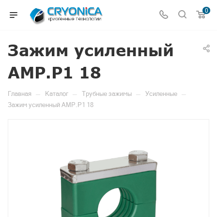
0
Зажим усиленный
AMP.P1 18
—
—
—
—
Главная
Каталог
Трубные зажимы
Усиленные
Зажим усиленный AMP.P1 18