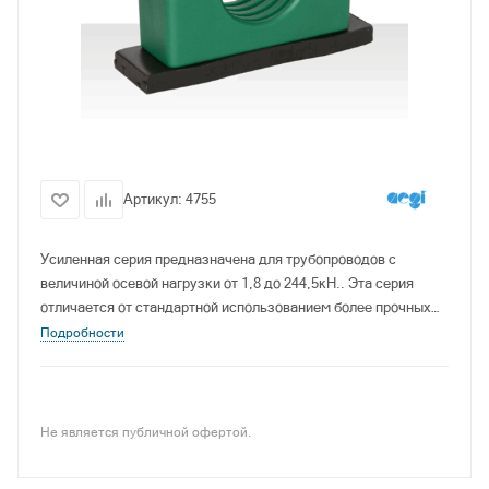
Артикул:
4755
Усиленная серия предназначена для трубопроводов с
величиной осевой нагрузки от 1,8 до 244,5кН.. Эта серия
отличается от стандартной использованием более прочных
болтов и пластин которые позволяет зажиму выдерживать
Подробности
повышенные осевые нагрузки трубопровода. Для данной
серии предусмотрены различные варианты решения нижней
пластины зажима.
Не является публичной офертой.