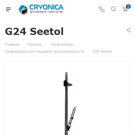
0
G24 Seetol
—
—
—
Главная
Каталог
Уровнемеры
—
Уровнемеры для пищевой промышленности
G24 Seetol