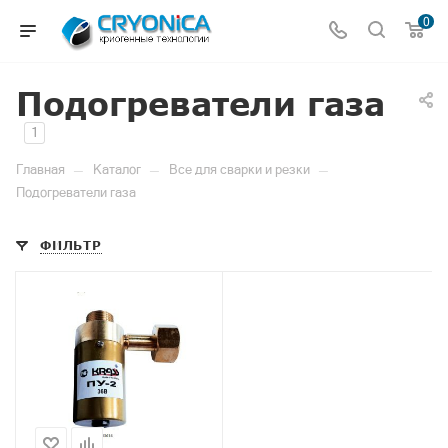
0
Подогреватели газа
1
—
—
—
Главная
Каталог
Все для сварки и резки
Подогреватели газа
ФИЛЬТР