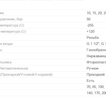
 мм
10, 15, 20, 2
давление, бар
50
мпература (С)
-255
емпература (С)
+120
Резьба
а входе
G 1 1/2", G 1
ды
Газообразн
Нержавеющ
альника
Фторопласт
/Автоматическое)
Ручное
 (Проходной/Угловой/3-ходовой)
Проходной
Есть
70, 85, 100,
140, 175, 20