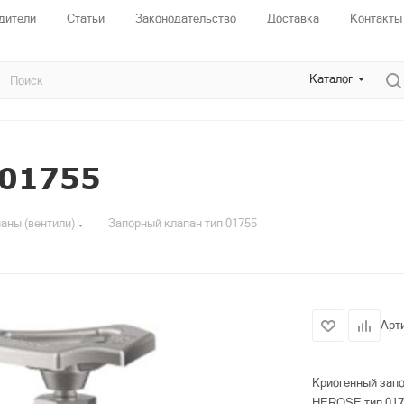
дители
Статьи
Законодательство
Доставка
Контакты
Каталог
 01755
—
аны (вентили)
Запорный клапан тип 01755
Арт
Криогенный запо
HEROSE тип 017