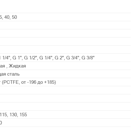
5, 40, 50
 1/4", G 1", G 1/2", G 1/4", G 2", G 3/4", G 3/8"
ая , Жидкая
ая сталь
 (PСTFE, от -196 до +185)
 115, 130, 155
0