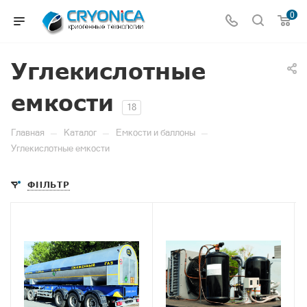
0
Углекислотные
емкости
18
—
—
—
Главная
Каталог
Емкости и баллоны
Углекислотные емкости
ФИЛЬТР