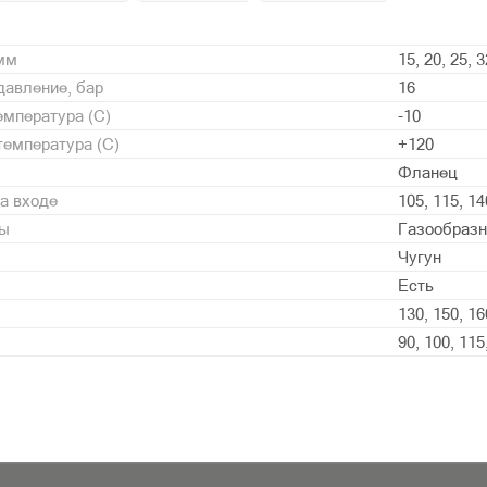
 мм
15, 20, 25, 3
давление, бар
16
мпература (С)
-10
емпература (С)
+120
Фланец
а входе
105, 115, 14
ды
Газообразн
Чугун
Есть
130, 150, 16
90, 100, 115