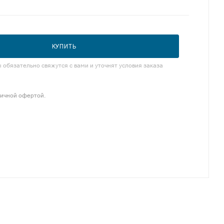
КУПИТЬ
обязательно свяжутся с вами и уточнят условия заказа
личной офертой.