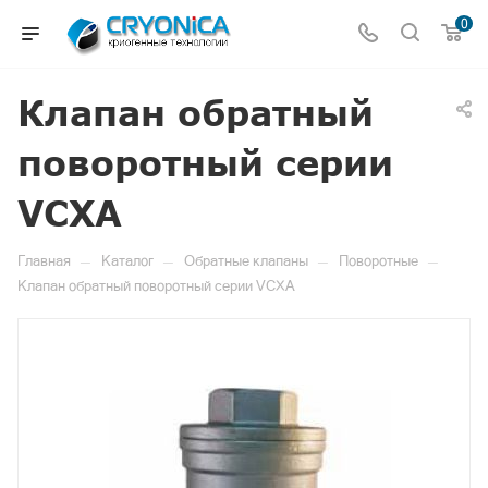
0
Клапан обратный
поворотный серии
VCXA
—
—
—
—
Главная
Каталог
Обратные клапаны
Поворотные
Клапан обратный поворотный серии VCXA