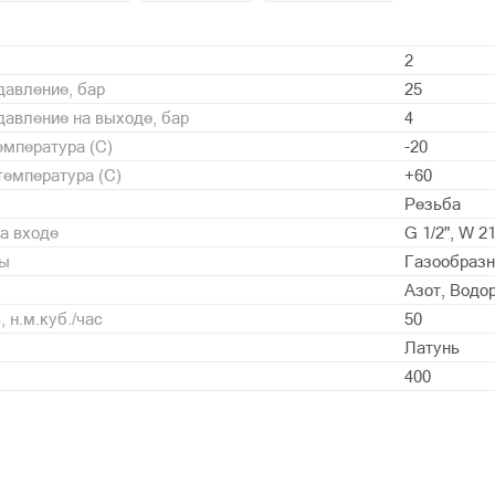
2
давление, бар
25
авление на выходе, бар
4
мпература (С)
-20
емпература (С)
+60
Резьба
а входе
G 1/2", W 2
ды
Газообразн
Азот, Водо
 н.м.куб./час
50
Латунь
400