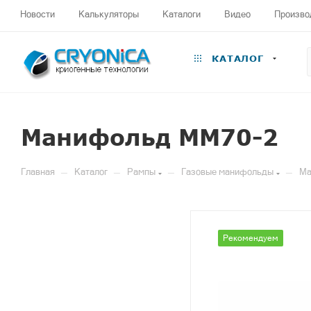
Новости
Калькуляторы
Каталоги
Видео
Произво
КАТАЛОГ
Манифольд ММ70-2
—
—
—
—
Главная
Каталог
Рампы
Газовые манифольды
Ма
Рекомендуем