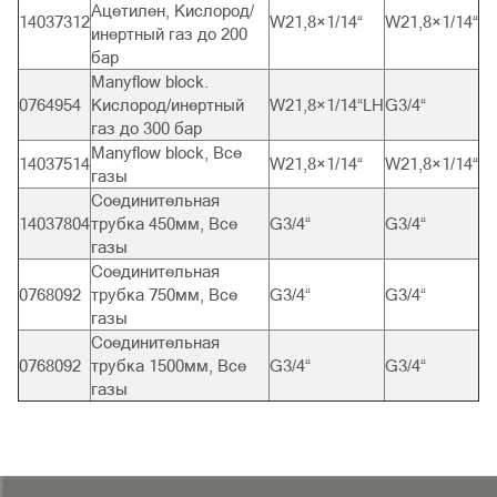
Aцетилен, Кислород/
14037312
W21,8×1/14“
W21,8×1/14“
инертный газ до 200
бар
Manyflow block.
0764954
Кислород/инертный
W21,8×1/14“LH
G3/4“
газ до 300 бар
Manyflow block, Все
14037514
W21,8×1/14“
W21,8×1/14“
газы
Соединительная
14037804
трубка 450мм, Все
G3/4“
G3/4“
газы
Соединительная
0768092
трубка 750мм, Все
G3/4“
G3/4“
газы
Соединительная
0768092
трубка 1500мм, Все
G3/4“
G3/4“
газы