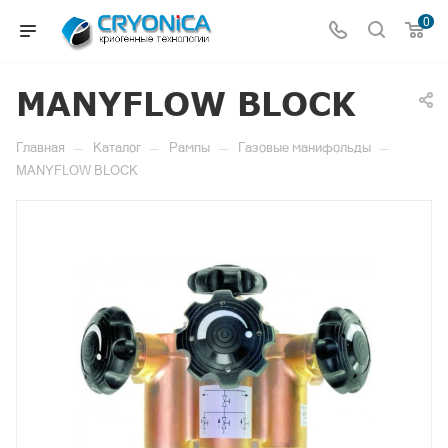
0
MANYFLOW BLOCK
—
—
—
—
Главная
Каталог
Рампы
Газовые манифольды
MANYFLOW BLOCK