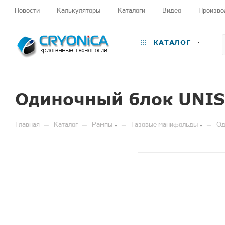
Новости
Калькуляторы
Каталоги
Видео
Произво
КАТАЛОГ
Одиночный блок UNISE
—
—
—
—
Главная
Каталог
Рампы
Газовые манифольды
Од