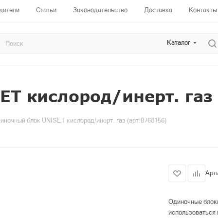
дители
Статьи
Законодательство
Доставка
Контакты
Каталог
T кислород/инерт. газ 
иночный блок UNISET кислород/инерт. газ (арт.0768156)
Арт
Одиночные блоки
использоваться 