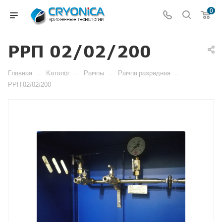
0
РРП 02/02/200
—
—
—
—
Главная
Каталог
Рампы
Рампа разрядная
РРП 02/02/200