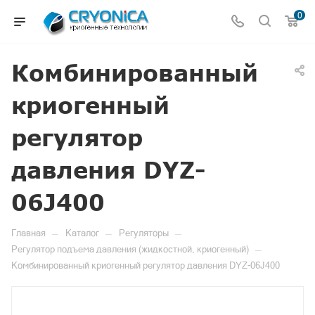
0
Комбинированный
криогенный
регулятор
давления DYZ-
06J400
—
—
—
Главная
Каталог
Регуляторы
—
Регулятор подъема давления (жидкостной, криогенный)
Комбинированный криогенный регулятор давления DYZ-06J400