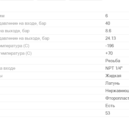
 мм
6
авление на входе, бар
40
а выходе, бар
8.6
авление на выходе, бар
24.13
мпература (С)
-196
емпература (С)
+70
Резьба
а входе
NPT 1/4"
ды
Жидкая
Латунь
Нержавеющ
Фторопласт 
Есть
53