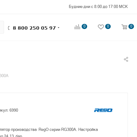
Будние дни с 8:00 до 17:00 МСК
0
0
0
8 800 250 05 97
G300A
икул:
6990
улятор производства RegO серии RG300A. Настройка
 до 24,13 бар