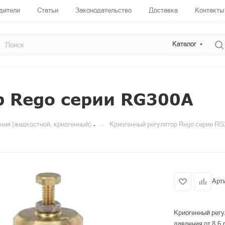
дители
Статьи
Законодательство
Доставка
Контакты
Каталог
р Rego серии RG300A
—
ния (жидкостной, криогенный)
Криогенный регулятор Rego серии R
Арт
Криогенный рег
давления от 8,6