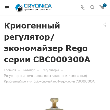
0
Криогенный
регулятор/
экономайзер Rego
серии CBC000300A
—
—
—
Главная
Каталог
Регуляторы
—
Регулятор подъема давления (жидкостной, криогенный)
Криогенный регулятор/экономайзер Rego серии CBC000300A