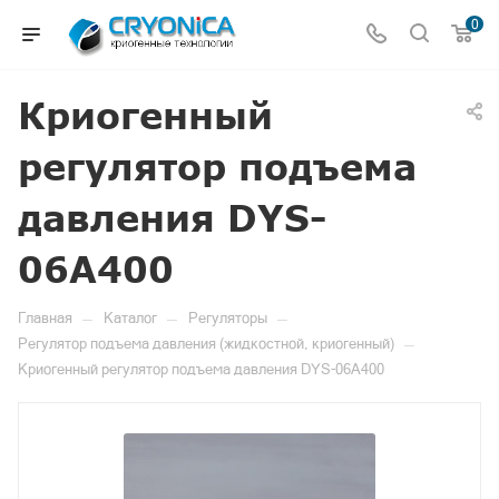
0
Криогенный
регулятор подъема
давления DYS-
06A400
—
—
—
Главная
Каталог
Регуляторы
—
Регулятор подъема давления (жидкостной, криогенный)
Криогенный регулятор подъема давления DYS-06A400