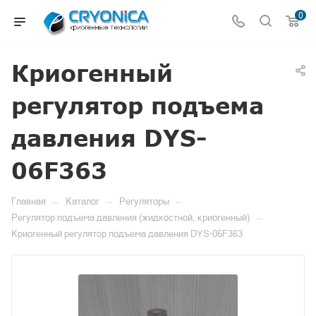
0
Криогенный
регулятор подъема
давления DYS-
06F363
—
—
—
Главная
Каталог
Регуляторы
—
Регулятор подъема давления (жидкостной, криогенный)
Криогенный регулятор подъема давления DYS-06F363