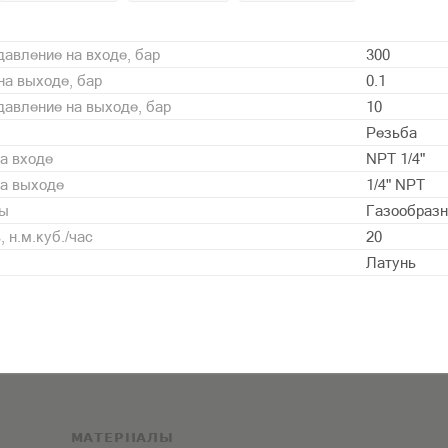
авление на входе, бар
300
а выходе, бар
0.1
авление на выходе, бар
10
Резьба
а входе
NPT 1/4"
на выходе
1/4" NPT
ды
Газообразн
 н.м.куб./час
20
Латунь
МАТЕРИАЛЫ