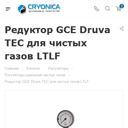
0
Редуктор GCE Druva
TEC для чистых
газов LTLF
—
—
—
Главная
Каталог
Регуляторы
—
Регуляторы давления чистых газов
Редуктор GCE Druva TEC для чистых газов LTLF